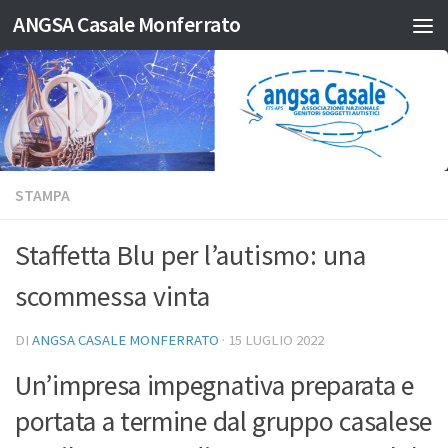
ANGSA Casale Monferrato
Salta al contenuto
STAMPA
Staffetta Blu per l’autismo: una
scommessa vinta
DI
ANGSA CASALE MONFERRATO
·
15 LUGLIO 2022
Un’impresa impegnativa preparata e
portata a termine dal gruppo casalese