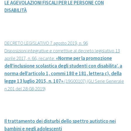
LE AGEVOLAZIONI FISCALI PER LE PERSONE CON
DISABILITÀ
DECRETO LEGISLATIVO 7 agosto 2019, n. 96
Disposizioni integrative e correttive al decreto legislativo 13
aprile 2017, n. 66, recante:
«Norme per la promozione
dell’inclusione scolastica degli studenti con disabilita’, a
norma dell’articolo 1, commi 180 e 181, lettera c), della
legge 13 luglio 2015, n. 107»
.(19G00107) (GU Serie Generale
n.201 del 28-08-2019)
Il trattamento dei disturbi dello spettro autistico nei
bambini e negli adolescenti