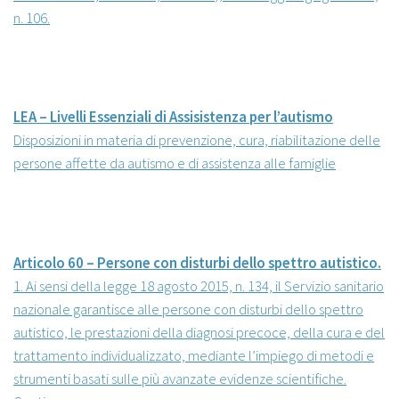
n. 106.
LEA – Livelli Essenziali di Assisistenza per l’autismo
Disposizioni in materia di prevenzione, cura, riabilitazione delle
persone affette da autismo e di assistenza alle famiglie
Articolo 60 – Persone con disturbi dello spettro autistico.
1. Ai sensi della legge 18 agosto 2015, n. 134, il Servizio sanitario
nazionale garantisce alle persone con disturbi dello spettro
autistico, le prestazioni della diagnosi precoce, della cura e del
trattamento individualizzato, mediante l’impiego di metodi e
strumenti basati sulle più avanzate evidenze scientifiche.