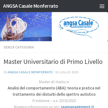
ANGSA Casale Monferrato
Salta al contenuto
SENZA CATEGORIA
Master Universitario di Primo Livello
DI
ANGSA CASALE MONFERRATO
·
15 LUGLIO 2019
Master di I livello in
Analisi del comportamento (ABA): teoria e pratica nel
trattamento dei disturbi dello spettro autistico
IV edizione – a.a. 2019/2020
Maggiori informazioni sul sito:
saamanagement.it