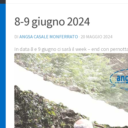
8-9 giugno 2024
DI
ANGSA CASALE MONFERRATO
·
20 MAGGIO 2024
In data 8 e 9 giugno ci sarà il week – end con perno