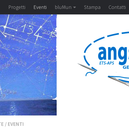
e
Progetti
Eventi
bluMun
Stampa
Contatti
TE
/
EVENTI